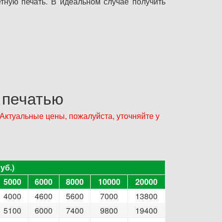
ную печать. В идеальном случае получить
 печатью
ктуальные цены, пожалуйста, уточняйте у
уб.)
уб.)
5000
6000
8000
10000
20000
5000
6000
8000
10000
20000
4000
4600
5600
7000
13800
5100
6000
7400
9800
19400