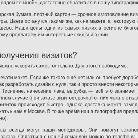
 «рядом со мной», достаточно обратиться в нашу типографию
рская бумага, плотный картон — срочное изготовление виз
ры. Цвета останутся такими же, как на макете, а текстовую
шево. Наши цены одни из самых низких в регионе благо
ому предлагаем им интересные скидки и акции.
получения визиток?
можно ускорить самостоятельно. Для этого необходимо:
чати макет. Если же такого ещё нет или он требует дораб
ак разработать дизайн с нуля, так и просто внести некотор
. Тиснение, нанесение лака, вырубка — всё это занимает
нном случае (при заказе визиток срочно) от них можно отказ
изиток происходит быстро, однако доставка может замедл
хать к нам в Москве. В то же время наша типография предла
но).
сы всегда могут наши менеджеры. Они помогут сэконом
 заказа. Связаться с нашей командой можно по телефону, 