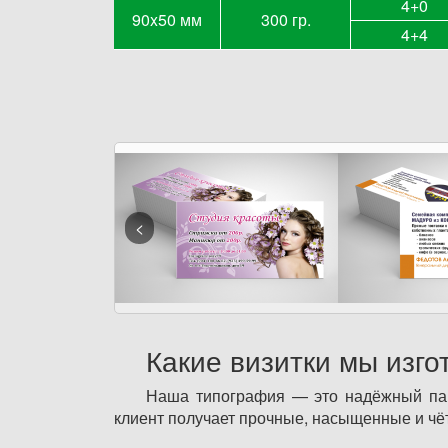
4+0
90x50 мм
300 гр.
4+4
Какие визитки мы изг
Наша типография — это надёжный парт
клиент получает прочные, насыщенные и чёт