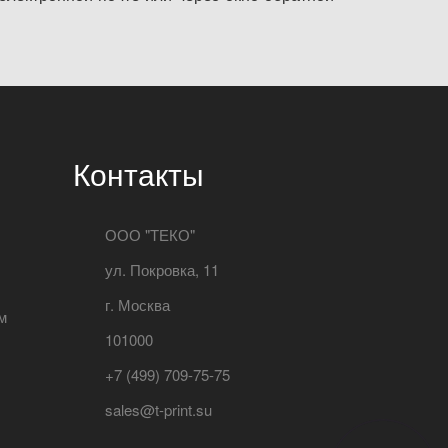
Контакты
ООО "ТЕКО"
ул. Покровка, 11
г. Москва
м
101000
+7 (499) 709-75-75
sales@t-print.su