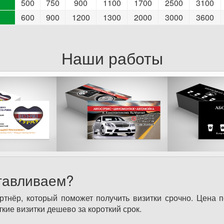
500
750
900
1100
1700
2500
3100
600
900
1200
1300
2000
3000
3600
Наши работы
отавливаем?
нёр, который поможет получить визитки срочно. Цена пе
кие визитки дешево за короткий срок.