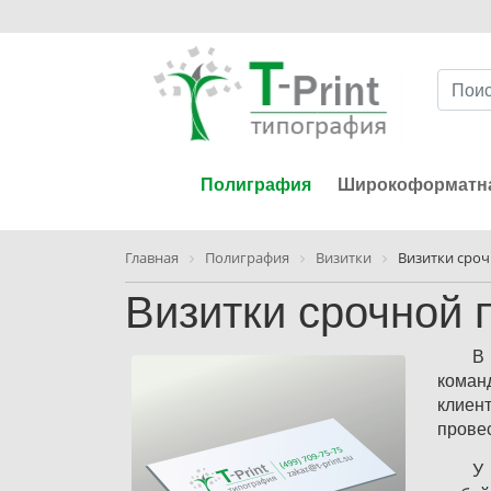
Полиграфия
Широкоформатна
Главная
Полиграфия
Визитки
Визитки сро
Визитки срочной 
В
коман
клиен
прове
У 