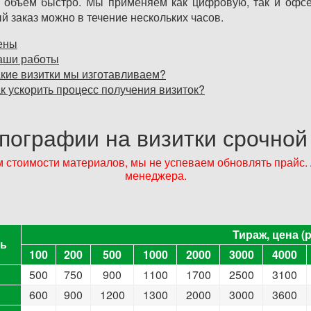
 объём быстро. Мы применяем как цифровую, так и офсет
й заказ можно в течение нескольких часов.
ены
аши работы
кие визитки мы изготавливаем?
к ускорить процесс получения визиток?
пографии на визитки срочной
стоимости материалов, мы не успеваем обновлять прайс. А
менеджера.
Тираж, цена (р
Тираж, цена (р
ь
ь
100
200
500
1000
2000
3000
4000
100
200
500
1000
2000
3000
4000
500
750
900
1100
1700
2500
3100
600
900
1200
1300
2000
3000
3600