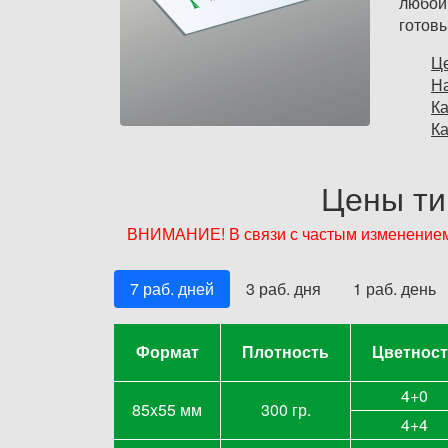
любой
готовы
Ц
Н
Ка
Ка
Цены ти
ВНИМАНИЕ! В связи с частым изменением 
7 раб. дней
3 раб. дня
1 раб. день
Формат
Формат
Плотность
Плотность
Цветност
Цветност
4+0
85x55 мм
300 гр.
4+4