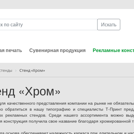
Искать
я печать
Сувенирная продукция
Рекламные конс
стенды
Стенд «Хром»
енд «Хром»
для качественного представления компании на рынке не обязательн
но обратиться в нашу типографию и специалисты Т-Принт пре
х рекламных стендов. Среди нашего ассортимента можно выд
я конструкция получила свое название благодаря хромированной т
ида основа обеспечивает надежность каркаса при длительном и ча