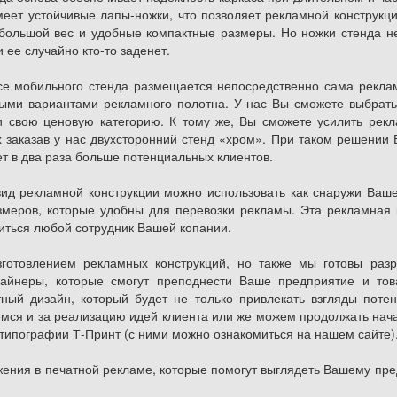
меет устойчивые лапы-ножки, что позволяет рекламной конструкц
большой вес и удобные компактные размеры. Но ножки стенда не
 ее случайно кто-то заденет.
се мобильного стенда размещается непосредственно сама реклам
ыми вариантами рекламного полотна. У нас Вы сможете выбрать: 
и свою ценовую категорию. К тому же, Вы сможете усилить рекл
заказав у нас двухсторонний стенд «хром». При таком решении В
т в два раза больше потенциальных клиентов.
вид рекламной конструкции можно использовать как снаружи Вашег
меров, которые удобны для перевозки рекламы. Эта рекламная к
иться любой сотрудник Вашей копании.
зготовлением рекламных конструкций, но также мы готовы раз
зайнеры, которые смогут преподнести Ваше предприятие и т
ный дизайн, который будет не только привлекать взгляды потен
мся и за реализацию идей клиента или же можем продолжать нач
 типографии Т-Принт (с ними можно ознакомиться на нашем сайте)
ения в печатной рекламе, которые помогут выглядеть Вашему пр