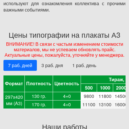
используют для ознакомления коллектива с прочими
важными событиями.
Цены типографии на плакаты А3
ВНИМАНИЕ! В связи с частым изменением стоимости
материалов, мы не успеваем обновлять прайс.
Актуальные цены, пожалуйста, уточняйте у менеджера.
7 раб. дней
3 раб. дня
1 раб. день
Тираж, ц
Тираж, ц
Формат
Формат
Плотность
Плотность
Цветность
Цветность
500
1000
2000
500
1000
2000
130 гр.
4+0
9800
11800
14500
297x420
мм (A3)
170 гр.
4+0
11100
13100
16000
Наши работы