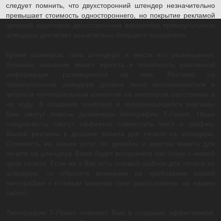
следует помнить, что двухсторонний штендер незначительно
превышает стоимость одностороннего, но покрытие рекламой
целевой аудитории двухсторонним вариантом прямоугольного
штендера достигает значительно большего показателя.
Кроме размеров, типа штендера и места его размещения,
большое значение имеет яркость и понятность рекламной
информации, размещенной на нем. Реклама на
прямоугольном штендере должна легко восприниматься и
читаться потенциальным клиентом на некотором расстоянии и
на ходу. В создании понятной и запоминающейся рекламы
Вам смогут помочь дизайнеры типографии Т-Принт. Наши
специалисты смогут эффектно совместить текст и графику
Вашей рекламы в дизайне макета для печати на штендере.
Стоимость же наших услуг по дизайну и верстке макета для
печати на штендере Вами будет воспринята как бонус к низкой
цене печати. Если же у Вас есть готовый шаблон для печати на
штендере, то обратите внимание на требования нашей
типографии к готовым макетам (они расположены на нашем
сайте).
Типография Т-Принт поможет Вам в создании эффективной,