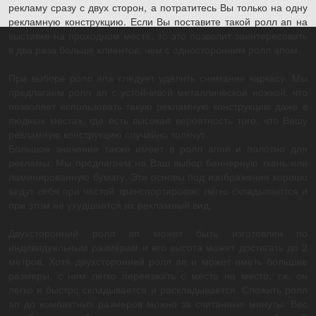
рекламу сразу с двух сторон, а потратитесь Вы только на одну
рекламную конструкцию. Если Вы поставите такой ролл ап на
выставке на проходном месте, то это позволит заинтересовать
в два раза больше клиентов, чем с односторонним ролл апом.
При выборе ролл апа следует уделить снимание каркасу. Мы
предлагаем ролл ап с устойчивой металлической ножкой, что
позволяет использовать такую рекламную конструкцию даже в
людных местах, где есть высокая вероятность того, что Вашу
рекламную конструкцию случайно толкнут.
Большое значение также имеет в ролл аппе и полотно для
рекламы. Мы предлагаем на Ваш выбор баннерную ткань или
ламинированную бумагу. Эти основы под изображения хорошо
ведут себя при частой транспортировке: легко складываются и
при этом не ухудшается их рекламный вид.
Двухсторонний ролл ап может быть изготовлен по
индивидуальным размерам и его высота может достигать до 2
метров. Хотя двухсторонний ролл ап и может иметь большие
размеры, с ним легко переезжать с место на место, т.к. он
легко и быстро складывается и раскладывается. Сложить ролл
ап до компактных размеров можно за считанные минуты. Вес